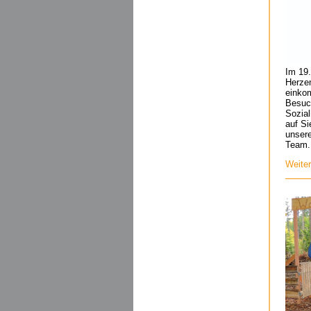
Im 19.
Herzen
einko
Besuc
Sozia
auf Si
unsere
Team.
Weite