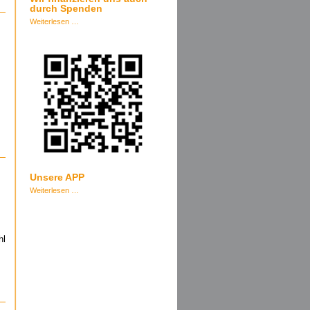
durch Spenden
Weiterlesen …
Unsere APP
Unsere
Weiterlesen …
APP
hl