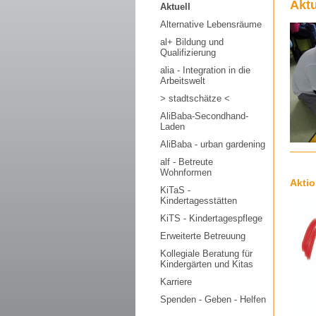
Aktu
Navigation
Aktuell
überspringen
Alternative Lebensräume
al+ Bildung und
Qualifizierung
alia - Integration in die
Arbeitswelt
> stadtschätze <
AliBaba-Secondhand-
Laden
AliBaba - urban gardening
alf - Betreute
Wohnformen
Aktio
KiTaS -
Kindertagesstätten
KiTS - Kindertagespflege
Erweiterte Betreuung
Kollegiale Beratung für
Kindergärten und Kitas
Karriere
Spenden - Geben - Helfen