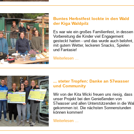
feierte
Einweihung
Buntes Herbstfest lockte in den Wald
der Kiga Waldpilz
Es war wie ein großes Familienfest, in dessen
Vorbereitung die Kinder viel Engagement
gesteckt hatten - und das wurde auch belohnt,
mit gutem Wetter, leckeren Snacks, Spielen
und Fantasie!
Buntes
Weiterlesen …
Herbstfest
lockte
in
den
Wald
... steter Tropfen: Danke an 57wasser
der
und Community
Kiga
Waldpilz
Wir von der Kita Wicki freuen uns riesig, dass
unser Projekt bei den Genießenden von
57wasser und allen Unterstützenden in die Wa
gekommen ist. Die nächsten Sonnenstunden
können kommen!
...
Weiterlesen …
steter
Tropfen:
Danke