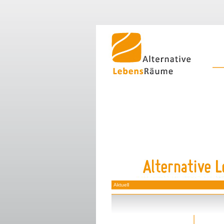
Naviga
übersp
Aktuell