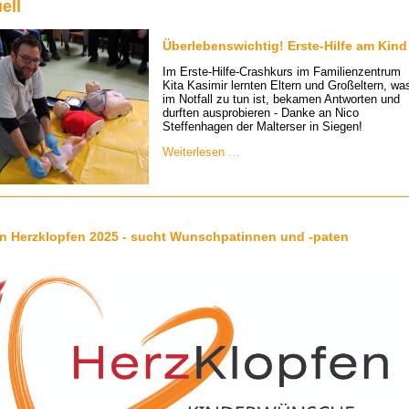
ell
Überlebenswichtig! Erste-Hilfe am Kind
Im Erste-Hilfe-Crashkurs im Familienzentrum
Kita Kasimir lernten Eltern und Großeltern, wa
im Notfall zu tun ist, bekamen Antworten und
durften ausprobieren - Danke an Nico
Steffenhagen der Malterser in Siegen!
Überlebenswichtig!
Weiterlesen …
Erste-
Hilfe
am
Kind
n Herzklopfen 2025 - sucht Wunschpatinnen und -paten