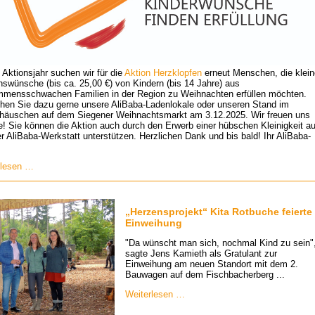
 Aktionsjahr suchen wir für die
Aktion Herzklopfen
erneut Menschen, die klein
swünsche (bis ca. 25,00 €) von Kindern (bis 14 Jahre) aus
mmensschwachen Familien in der Region zu Weihnachten erfüllen möchten.
hen Sie dazu gerne unsere AliBaba-Ladenlokale oder unseren Stand im
lhäuschen auf dem Siegener Weihnachtsmarkt am 3.12.2025. Wir freuen uns
e! Sie können die Aktion auch durch den Erwerb einer hübschen Kleinigkeit a
r AliBaba-Werkstatt unterstützen. Herzlichen Dank und bis bald! Ihr AliBaba-
Aktion
rlesen …
Herzklopfen
2025
-
sucht
„Herzensprojekt“ Kita Rotbuche feierte
Wunschpatinnen
Einweihung
und
-
"Da wünscht man sich, nochmal Kind zu sein"
paten
sagte Jens Kamieth als Gratulant zur
Einweihung am neuen Standort mit dem 2.
Bauwagen auf dem Fischbacherberg ...
„Herzensprojekt“
Weiterlesen …
Kita
Rotbuche