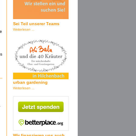
Sei Teil unserer Teams
Sei
Weiterlesen …
e
Teil
unserer
Teams
us
urban gardening
urban
Weiterlesen …
gardening
,
Wir finanzieren uns auch